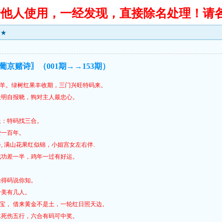
转借他人使用，一经发现，直接除名处理！请
★★
葡京赌诗〗（001期→→153期）
牛羊。绿树红果丰收期，三门兴旺特码来。
天明自报晓，狗对主人最忠心。
送：特码找三合。
爱一百年。
, 满山花果红似锦，小姐宫女左右伴.
成功差一半，鸡年一过有好运。
绿得码说你知。
十美有几人。
中宝， 借来黄金不是土，一轮红日照天边。
木死伤五行，六合有码可中奖。