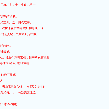
君子真功夫，十二生肖排第一。
期尾数有玄机。
花又重开。送：四双红梅。
, 铁树开花古来稀,桃红柳绿映山河
下旨选贵妃，九宫八卦定中数。
肖有钱收。
妹谁最威。
小姐。红兰今期有玄机，猜中单双有横财。
好才文,鲜鱼只愿水中养.
二三门数开灵码
不认
, 满山花果红似锦，小姐宫女左右伴.
成对又分开，一马当先虎让位。
送：家养动物）