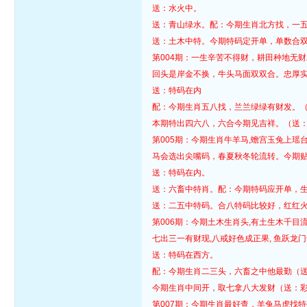
送：水火中。
送：青山绿水。配：今期生肖北方找，一
送：土木中特。今期特码定开单，单数合
第004期：一生辛苦不得财，耕田种地无
回头是岸金不换，牛头马面双双合。忠厚
送：特码在内
配：今期生肖五八找，兰兰绿绿有财发。
本期特出四六八，六合今期见吉祥。（送
第005期：今期生肖牛羊马,蟾宫玉兔上瑶台
马会选出尖嘴码，春夏秋冬轮流转。今期
送：特码在内。
送：六畜中特肖。配：今期特码应开单，
送：二五中特码。合八特码比较好，红红
第006期：今期土木生肖头,有土生木千目流
七出三一有财现,八戒好色成正果, 鱼跃龙门
送：特码在西方。
配：今期生肖二三头，六畜之中他最勤（
今期生肖中间开，取七拿八大发财（送：
第007期：今期生肖最好查，羊兔马虎找