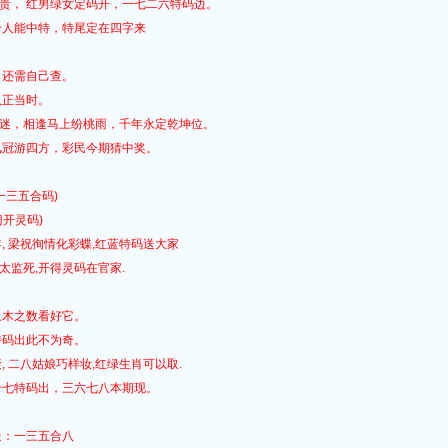
宝贵， 红男绿女定码开，一七二六特码边。
个人能中特，特尾定在四字来
肖还需自己查。
八正当时。
疾迷，相逢马上纷桃雨，千年永定乾坤位。
凤冠游四方，彩民今期猜中奖。
一三五合码)
门开灵码)
, 梁祝徇情化彩蝶,红蓝特码送大家
太监死,开得灵码在官家.
土木之数看好它。
特码出此不为奇。
, 二八姑娘巧样妆,红绿生肖可以取.
合七特码出，三六七八本期现。
送：一三五合八