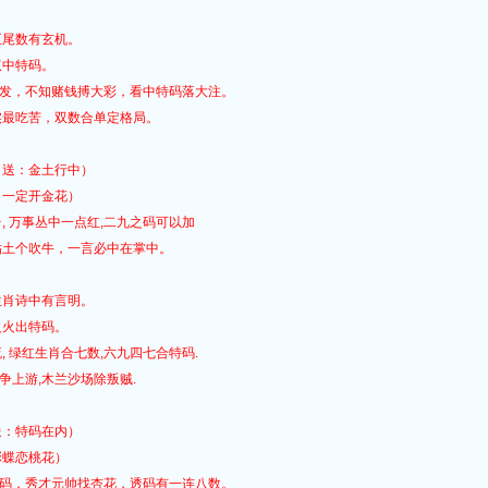
五尾数有玄机。
双中特码。
财发，不知赌钱搏大彩，看中特码落大注。
实最吃苦，双数合单定格局。
（送：金土行中）
：一定开金花）
, 万事丛中一点红,二九之码可以加
贴土个吹牛，一言必中在掌中。
生肖诗中有言明。
火火出特码。
, 绿红生肖合七数,六九四七合特码.
争上游,木兰沙场除叛贼.
送：特码在内）
彩蝶恋桃花）
特码，秀才元帅找杏花，透码有一连八数。