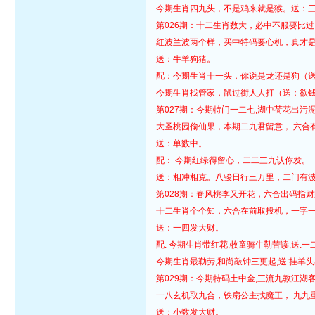
今期生肖四九头，不是鸡来就是猴。送：
第026期：十二生肖数大，必中不服要比
红波兰波两个样，买中特码要心机，真才
送：牛羊狗猪。
配：今期生肖十一头，你说是龙还是狗（
今期生肖找管家，鼠过街人人打（送：欲
第027期：今期特门一二七,湖中荷花出污泥
大圣桃园偷仙果，本期二九君留意， 六合
送：单数中。
配： 今期红绿得留心，二二三九认你发。
送：相冲相克。八骏日行三万里，二门有
第028期：春风桃李又开花，六合出码指
十二生肖个个知，六合在前取投机，一字
送：一四发大财。
配: 今期生肖带红花,牧童骑牛勒苦读,送:
今期生肖最勒劳,和尚敲钟三更起,送:挂羊
第029期：今期特码土中金,三流九教江湖客
一八玄机取九合，铁扇公主找魔王， 九九
送：小数发大财。