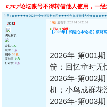
👉👉论坛账号不得转借他人使用，一
主题 :
★★★★★★2026年全年版资料专区★★★全年玄机资料大全★★★★★★
11楼
发表于: 2024-04-04 20:36
【
京北
】
u
回复
u
编辑
u
【2026年】鸿运心水论坛〖横财富
鸿运村长
发帖:
362
威望:
1 点
2026年-第0
铜币:
36 枚
贡献值:
0 点
好评度:
0 点
箭；回忆童时无
2026年-第0
机；小鸟成群花
2026年-第0