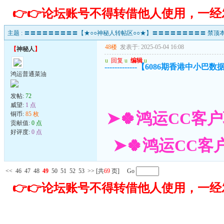
👉👉论坛账号不得转借他人使用，一
主题 :
〓〓〓〓〓〓〓〓〓【★○○神秘人转帖区○○★】〓〓〓〓〓〓〓〓〓 禁顶本
48楼
发表于: 2025-05-04 16:08
【
神秘人
】
u
回复
u
编辑
u
-------------【6086期香港中小巴数据已
鸿运普通菜油
发帖:
72
威望:
1 点
➤🍀鸿运CC客户
铜币:
85 枚
贡献值:
0 点
好评度:
0 点
➤🍀鸿运CC客户
<<
46
47
48
49
50
51
52
53
>>
[共
69
页] Go
👉👉论坛账号不得转借他人使用，一