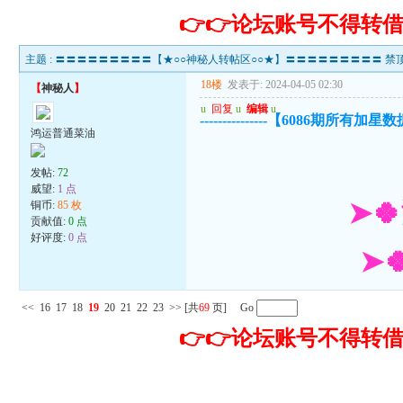
👉👉论坛账号不得
主题 :
〓〓〓〓〓〓〓〓〓【★○○神秘人转帖区○○★】〓〓〓〓〓〓〓〓〓 禁顶
18楼
发表于: 2024-04-05 02:30
【
神秘人
】
u
回复
u
编辑
u
---------------【6086期所有加星数据
鸿运普通菜油
发帖:
72
威望:
1 点
➤
铜币:
85 枚
贡献值:
0 点
好评度:
0 点
➤
<<
16
17
18
19
20
21
22
23
>>
[共
69
页] Go
👉👉论坛账号不得