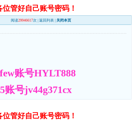
各位管好自己账号密码！
阅读
29946617
次 |
返回列表
|
关闭本页
ew账号HYLT888
号jv44g371cx
各位管好自己账号密码！